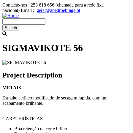
Skip
Contacte-nos :
253 618 656 (chamada para a rede fixa
to
nacional)
Email :
geral@apedroebraga.pt
main
content
Search
SIGMAVIKOTE 56
Project Description
METAIS
Esmalte acrílico modificado de secagem rápida, com um
acabamento brilhante.
CARATERÍSTICAS
Boa retenção da cor e brilho.