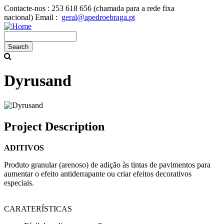
Skip
Contacte-nos :
253 618 656 (chamada para a rede fixa
to
nacional)
Email :
geral@apedroebraga.pt
main
content
Search
Dyrusand
Project Description
ADITIVOS
Produto granular (arenoso) de adição às tintas de pavimentos para
aumentar o efeito antiderrapante ou criar efeitos decorativos
especiais.
CARATERÍSTICAS